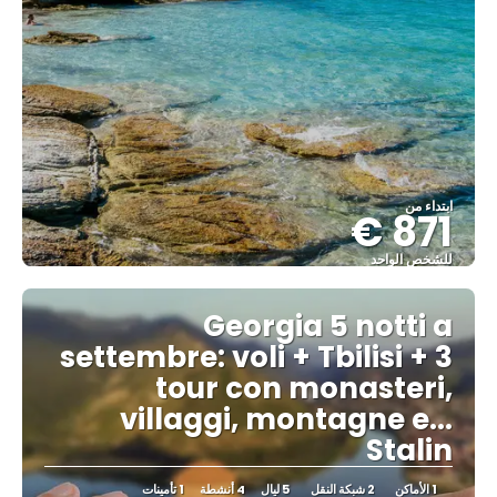
ابتداء من
871 €
للشخص الواحد
شاهد
Georgia 5 notti a
settembre: voli + Tbilisi + 3
tour con monasteri,
villaggi, montagne e...
Stalin
1 الأماكن
2 شبكة النقل
5 ليال
4 أنشطة
1 تأمينات