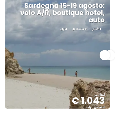
Sardegna 15-19 agosto:
volo A/R, boutique hotel,
auto
1 الأماكن
2 شبكة النقل
4 ليال
ابتداء من
1.043 €
للشخص الواحد
شاهد