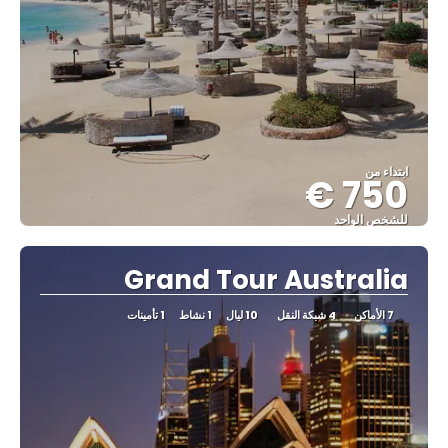
ابتداء من
750 €
للشخص الواحد
شاهد
Grand Tour Australia
7 الأماكن
4 شبكة النقل
10 ليال
1 نشاط
1 تأمينات