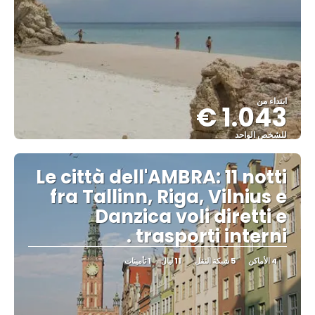
ابتداء من
1.043 €
للشخص الواحد
شاهد
Le città dell'AMBRA: 11 notti
fra Tallinn, Riga, Vilnius e
Danzica voli diretti e
trasporti interni .
4 الأماكن
5 شبكة النقل
11 ليال
1 تأمينات