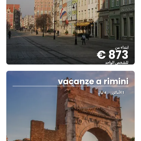
ابتداء من
873 €
للشخص الواحد
شاهد
vacanze a rimini
1 الأماكن
4 ليال