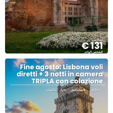
ابتداء من
131 €
للشخص الواحد
شاهد
Fine agosto: Lisbona voli
diretti + 3 notti in camera
TRIPLA con colazione
1 الأماكن
2 شبكة النقل
3 ليال
1 تأمينات