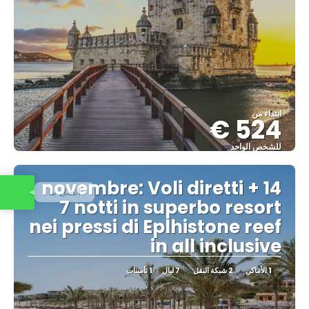
ابتداء من
524 €
للشخص الواحد
شاهد
14 novembre: Voli diretti +
اتصل بنا
7 notti in superbo resort
nei pressi di Eplhistone reef
in all inclusive
1 الأماكن
2 شبكة النقل
7 ليال
1 تأمينات