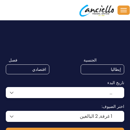
+
النقل
توفيق
وجهات متعددة
رحلات
النقل والإقامة
الجنسية
فصل
تاريخ البدء
اختر الضيوف:
1 غرفة,
2 البالغين