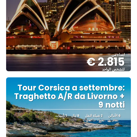
ابتداء من
2.815 €
للشخص الواحد
شاهد
Tour Corsica a settembre:
Traghetto A/R da Livorno +
9 notti
6 الأماكن
2 شبكة النقل
9 ليال
1 تأمينات