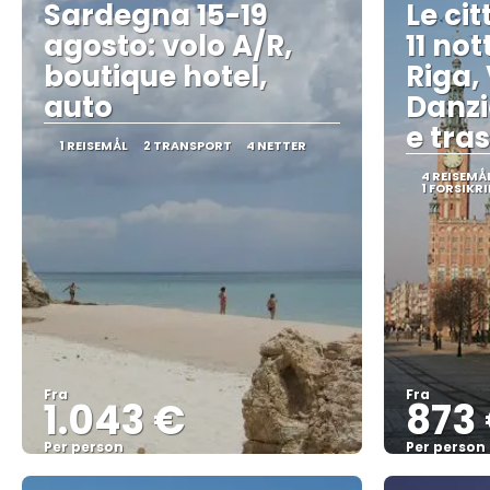
Sardegna 15-19
Le ci
agosto: volo A/R,
11 not
boutique hotel,
Riga, 
auto
Danzic
e tras
1 REISEMÅL
2 TRANSPORT
4 NETTER
4 REISEMÅ
1 FORSIKR
Fra
Fra
1.043 €
873
Per person
Per person
Se