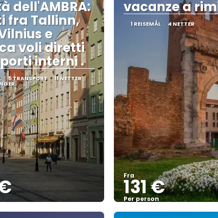
ttà dell'AMBRA:
vacanze a rim
ti fra Tallinn,
1 REISEMÅL
4 NETTER
Vilnius e
a voli diretti
porti interni .
L
5 TRANSPORT
11 NETTER
INGER
Fra
 €
131 €
Per person
Se
Se