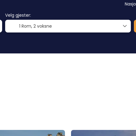
Nasjo
Velg gjester:
1 Rom,
2 voksne