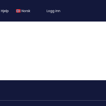
Hjelp
Norsk
Logg inn
Innkvartering
Transport
Aktiviteter
vernatting