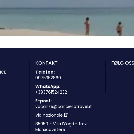
Se
KONTAKT
FØLG OSS
ICE
Telefon:
0975352860
WhatsApp:
+393761524232
E-post:
vacanze@canciellotravel.it
Via nazionale,121
85050 - Villa D'agri - fraz.
Marsicovetere