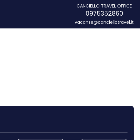
CANCIELLO TRAVEL OFFICE
0975352860
vacanze@canciellotravel.it
Leiebil
Transfers
Ruting