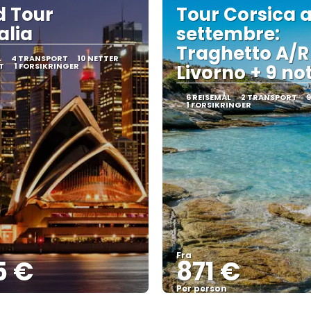
 Tour
Tour Corsica 
alia
settembre:
Traghetto A/R
L
4 TRANSPORT
10 NETTER
T
1 FORSIKRINGER
Livorno + 9 not
6 REISEMÅL
2 TRANSPORT
9
1 FORSIKRINGER
Fra
5 €
871 €
Per person
Se
Se