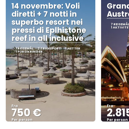
14 novembre: Voli
Grand
diretti + 7 notti in
Austr
superbo resort nei
7 REISEMÅ
pressi di Eplhistone
1 AKTIVITE
reef in all inclusive
1 REISEMÅL
2 TRANSPORT
7 NETTER
1 FORSIKRINGER
Fra
Fra
750 €
2.81
Per person
Per person
Se