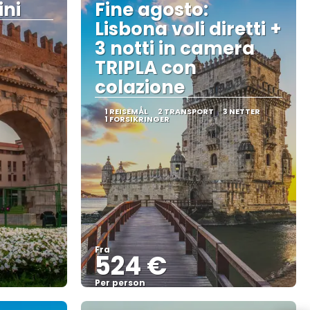
ini
Fine agosto:
Lisbona voli diretti +
3 notti in camera
TRIPLA con
colazione
1 REISEMÅL
2 TRANSPORT
3 NETTER
1 FORSIKRINGER
Fra
524 €
Per person
Se