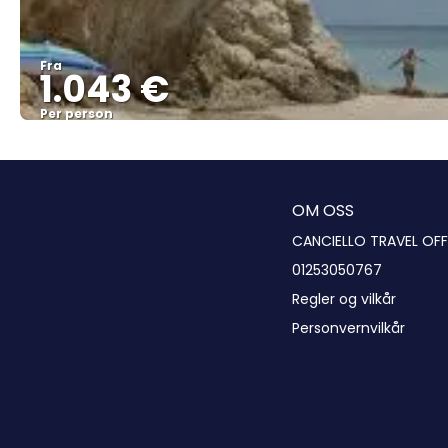
Fra
1.043 €
Per person
OM OSS
CANCIELLO TRAVEL OFF
01253050767
Regler og vilkår
Personvernvilkår