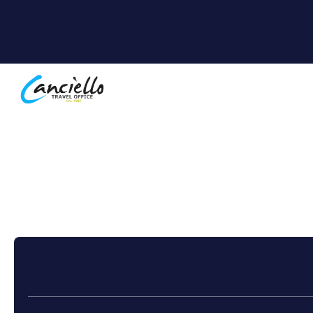
+
Cruise
Flere destinasjoner
Transport + O