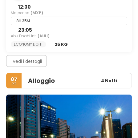
12:30
Malpensa
(MXP)
8H 35M
23:05
Abu Dhabi Intl
(AUH)
25 KG
ECONOMY LIGHT
Vedi i dettagli
07
Alloggio
4 Notti
ott