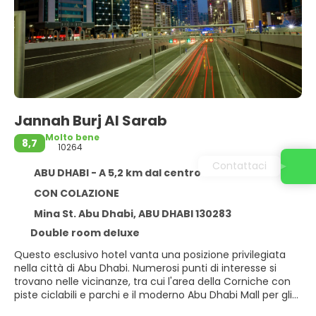
Jannah Burj Al Sarab
Molto bene
8,7
10264
Contattaci
ABU DHABI - A 5,2 km dal centro
CON COLAZIONE
Mina St. Abu Dhabi, ABU DHABI 130283
Double room deluxe
Questo esclusivo hotel vanta una posizione privilegiata
nella città di Abu Dhabi. Numerosi punti di interesse si
trovano nelle vicinanze, tra cui l'area della Corniche con
piste ciclabili e parchi e il moderno Abu Dhabi Mall per gli
amanti dello shopping. Strategicamente posizionato a soli