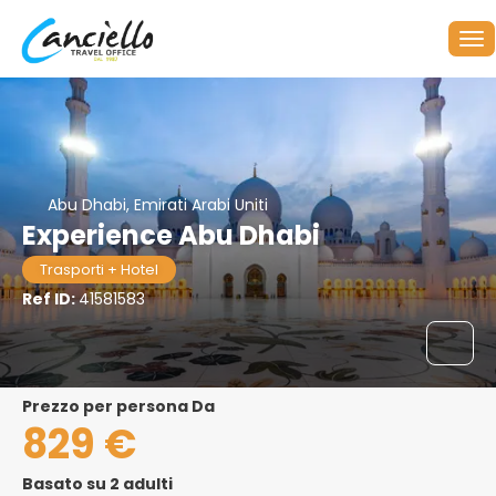
Abu Dhabi, Emirati Arabi Uniti
Experience Abu Dhabi
Trasporti + Hotel
Ref ID:
41581583
Prezzo per persona Da
829 €
Basato su 2 adulti