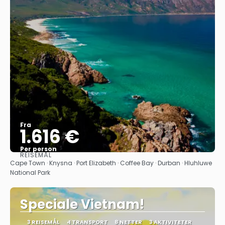
Fra
1.616 €
Per person
REISEMÅL
Se
Cape Town · Knysna · Port Elizabeth · Coffee Bay · Durban · Hluhluwe
National Park
Speciale Vietnam!
3 REISEMÅL
4 TRANSPORT
8 NETTER
3 AKTIVITETER