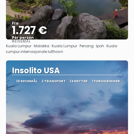
Fra
1.727 €
Per person
REISEMÅL
Se
Kuala Lumpur · Malakka · Kuala Lumpur · Penang · Ipoh · Kuala
Lumpur internasjonale lufthavn
Insolito USA
10 REISEMÅL
2 TRANSPORT
14 NETTER
1 FORSIKRINGER