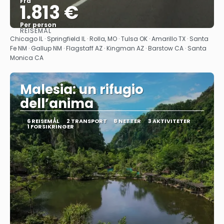
Fra
1.813 €
Per person
REISEMÅL
Se
Chicago IL · Springfield IL · Rolla, MO · Tulsa OK · Amarillo TX · Santa
Fe NM · Gallup NM · Flagstaff AZ · Kingman AZ · Barstow CA · Santa
Monica CA
Malesia: un rifugio
dell’anima
6 REISEMÅL
2 TRANSPORT
8 NETTER
3 AKTIVITETER
1 FORSIKRINGER