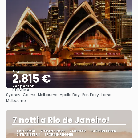
Fra
2.815 €
Per person
REISEMÅL
Se
Sydney · Cairns · Melbourne · Apollo Bay · Port Fairy · Lorne ·
Melbourne
7 notti a Rio de Janeiro!
1 REISEMÅL
2 TRANSPORT
7 NETTER
5 AKTIVITETER
2 TRANSFERS
1 FORSIKRINGER