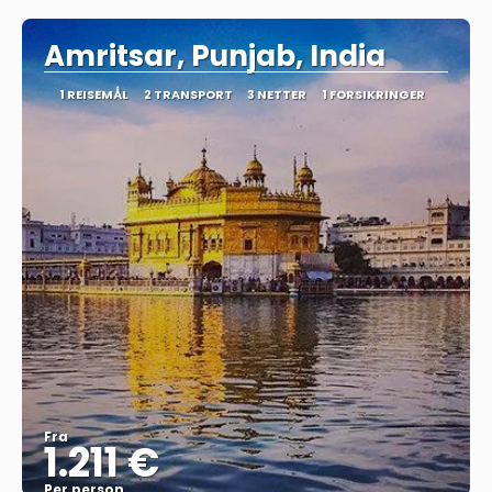
Amritsar, Punjab, India
1 REISEMÅL
2 TRANSPORT
3 NETTER
1 FORSIKRINGER
Fra
1.211 €
Per person