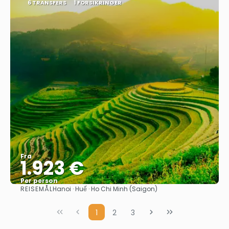
6 TRANSFERS
1 FORSIKRINGER
Fra
1.923 €
Per person
REISEMÅL
Hanoi · Huế · Ho Chi Minh (Saigon)
Se
1
2
3