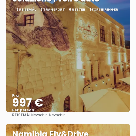
2 REISEMÅL
2 TRANSPORT
6 NETTER
1 FORSIKRINGER
Fra
997 €
Per person
REISEMÅL
Nevsehir · Nevsehir
Se
Namibia Fly&Drive