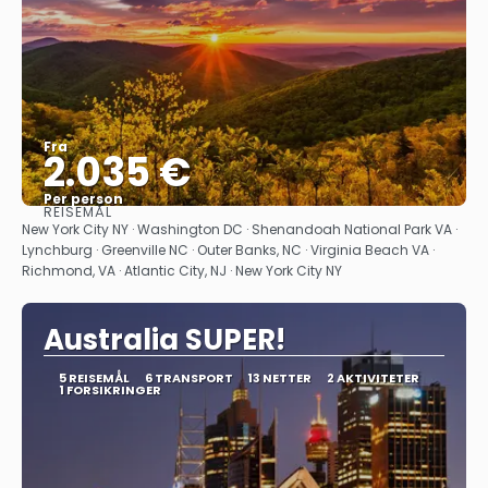
Fra
2.035 €
Per person
REISEMÅL
Se
New York City NY · Washington DC · Shenandoah National Park VA ·
Lynchburg · Greenville NC · Outer Banks, NC · Virginia Beach VA ·
Richmond, VA · Atlantic City, NJ · New York City NY
Australia SUPER!
5 REISEMÅL
6 TRANSPORT
13 NETTER
2 AKTIVITETER
1 FORSIKRINGER