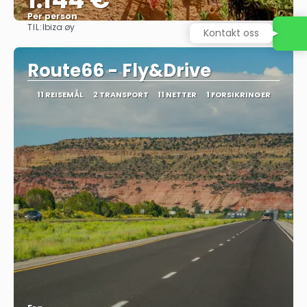
Per person
TIL:
Ibiza øy
Kontakt oss
Se
Route66 - Fly&Drive
11 REISEMÅL
2 TRANSPORT
11 NETTER
1 FORSIKRINGER