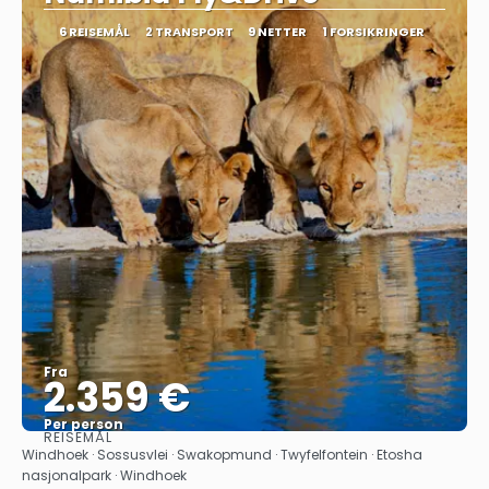
6 REISEMÅL
2 TRANSPORT
9 NETTER
1 FORSIKRINGER
Fra
2.359 €
Per person
REISEMÅL
Se
Windhoek · Sossusvlei · Swakopmund · Twyfelfontein · Etosha
nasjonalpark · Windhoek