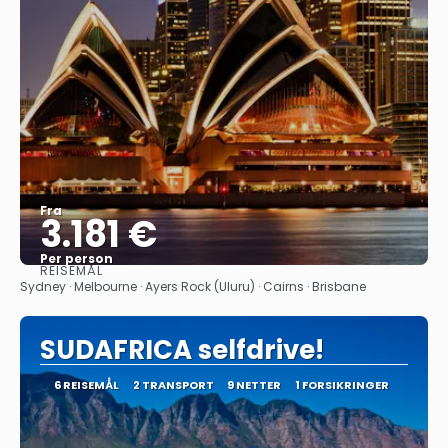
Fra
3.181 €
Per person
REISEMÅL
Se
Sydney · Melbourne · Ayers Rock (Uluru) · Cairns · Brisbane
SUDAFRICA selfdrive!
6 REISEMÅL
2 TRANSPORT
9 NETTER
1 FORSIKRINGER