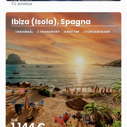
TIL:
Amritsar
Se
Ibiza (Isola), Spagna
1 REISEMÅL
2 TRANSPORT
4 NETTER
1 FORSIKRINGER
Fra
1.144 €