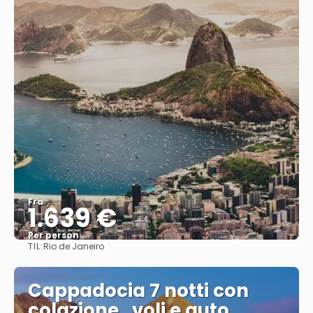
Fra
1.639 €
Per person
TIL:
Rio de Janeiro
Se
Cappadocia 7 notti con
colazione , voli e auto