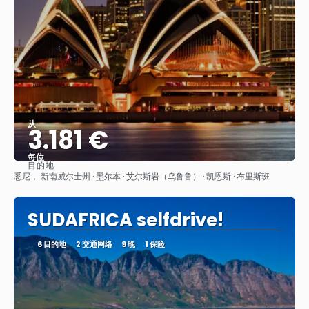
从
3.181 €
每位
目的地
看到
悉尼， 新南威尔士州 · 墨尔本 · 艾尔斯岩（乌鲁鲁） · 凯恩斯 · 布里斯班
SUDAFRICA selfdrive!
6 目的地
2 交通网络
9 晚
1 保险