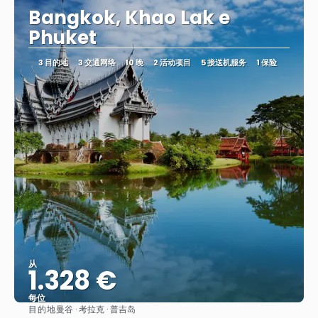
Bangkok, Khao Lak e
Phuket
3 目的地
3 交通网络
10 晚
2 活动项目
5 接送机服务
1 保险
从
1.328 €
每位
目的地
曼谷 · 考拉克 · 普吉岛
看到