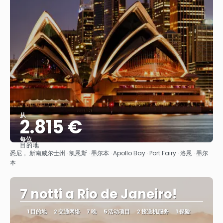
从
2.815 €
每位
目的地
看到
悉尼， 新南威尔士州 · 凯恩斯 · 墨尔本 · Apollo Bay · Port Fairy · 洛恩 · 墨尔
本
7 notti a Rio de Janeiro!
1 目的地
2 交通网络
7 晚
5 活动项目
2 接送机服务
1 保险