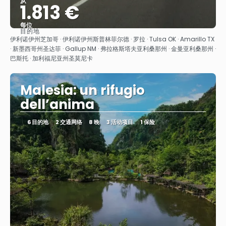
从
1.813 €
每位
目的地
看到
伊利诺伊州芝加哥 · 伊利诺伊州斯普林菲尔德 · 罗拉 · Tulsa OK · Amarillo TX
· 新墨西哥州圣达菲 · Gallup NM · 弗拉格斯塔夫亚利桑那州 · 金曼亚利桑那州 ·
巴斯托 · 加利福尼亚州圣莫尼卡
Malesia: un rifugio
dell’anima
6 目的地
2 交通网络
8 晚
3 活动项目
1 保险