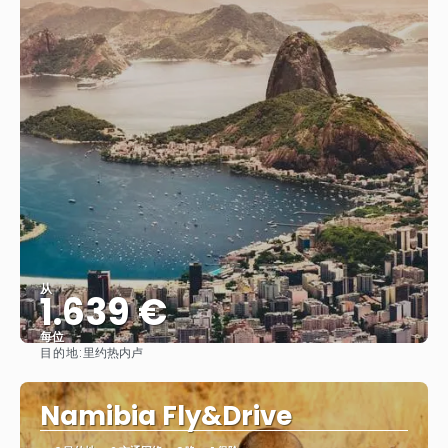
从
1.639 €
每位
目的地:
里约热内卢
看到
Namibia Fly&Drive