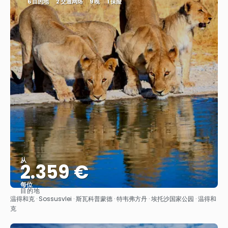
6 目的地
2 交通网络
9 晚
1 保险
从
2.359 €
每位
目的地
看到
温得和克 · Sossusvlei · 斯瓦科普蒙德 · 特韦弗方丹 · 埃托沙国家公园 · 温得和
克