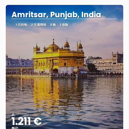
Amritsar, Punjab, India
1 目的地
2 交通网络
3 晚
1 保险
从
1.211 €
每位