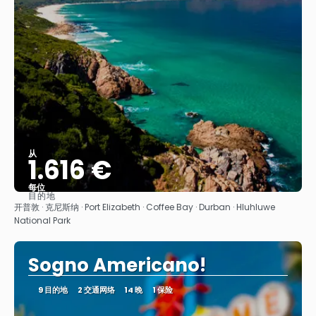
从
1.616 €
每位
目的地
看到
开普敦 · 克尼斯纳 · Port Elizabeth · Coffee Bay · Durban · Hluhluwe
National Park
Sogno Americano!
9 目的地
2 交通网络
14 晚
1 保险