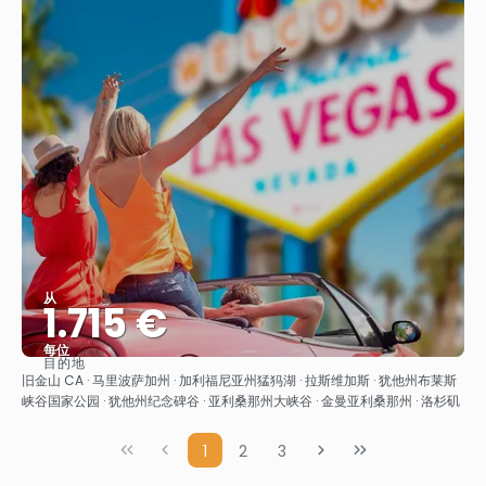
从
1.715 €
每位
目的地
看到
旧金山 CA · 马里波萨加州 · 加利福尼亚州猛犸湖 · 拉斯维加斯 · 犹他州布莱斯
峡谷国家公园 · 犹他州纪念碑谷 · 亚利桑那州大峡谷 · 金曼亚利桑那州 · 洛杉矶
1
2
3