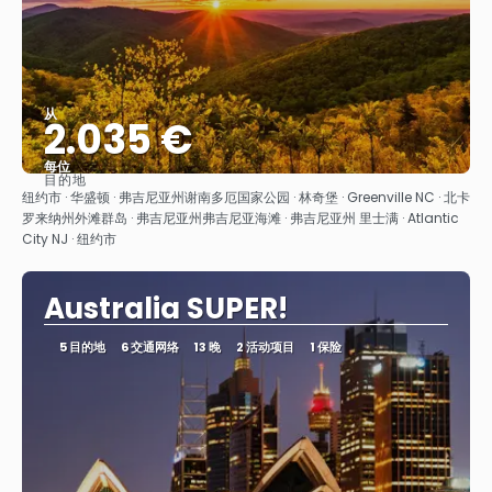
从
2.035 €
每位
目的地
看到
纽约市 · 华盛顿 · 弗吉尼亚州谢南多厄国家公园 · 林奇堡 · Greenville NC · 北卡
罗来纳州外滩群岛 · 弗吉尼亚州弗吉尼亚海滩 · 弗吉尼亚州 里士满 · Atlantic
City NJ · 纽约市
Australia SUPER!
5 目的地
6 交通网络
13 晚
2 活动项目
1 保险