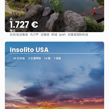
从
1.727 €
每位
目的地
吉隆坡 · 马六甲 · 吉隆坡 · 槟城 · Ipoh · 吉隆坡国际机场
看到
Insolito USA
10 目的地
2 交通网络
14 晚
1 保险