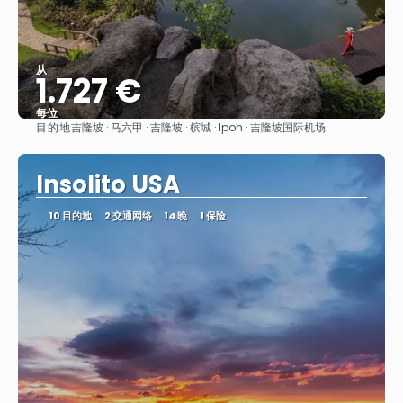
从
1.727 €
每位
目的地
吉隆坡 · 马六甲 · 吉隆坡 · 槟城 · Ipoh · 吉隆坡国际机场
看到
Insolito USA
10 目的地
2 交通网络
14 晚
1 保险