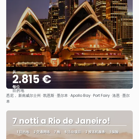
从
2.815 €
每位
目的地
看到
悉尼， 新南威尔士州 · 凯恩斯 · 墨尔本 · Apollo Bay · Port Fairy · 洛恩 · 墨尔
本
7 notti a Rio de Janeiro!
1 目的地
2 交通网络
7 晚
5 活动项目
2 接送机服务
1 保险