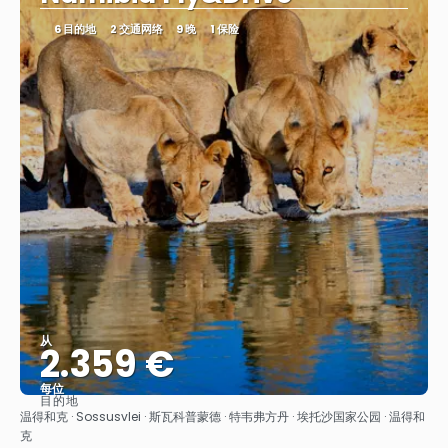
6 目的地
2 交通网络
9 晚
1 保险
从
2.359 €
每位
目的地
看到
温得和克 · Sossusvlei · 斯瓦科普蒙德 · 特韦弗方丹 · 埃托沙国家公园 · 温得和
克