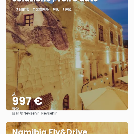
2 目的地
2 交通网络
6 晚
1 保险
从
997 €
每位
目的地
Nevsehir · Nevsehir
看到
Namibia Fly&Drive