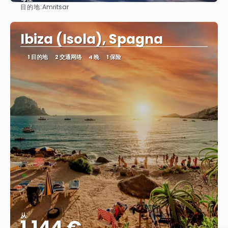
目的地:
Amritsar
看到
Ibiza (Isola), Spagna
1 目的地
2 交通网络
4 晚
1 保险
从
1.144 €