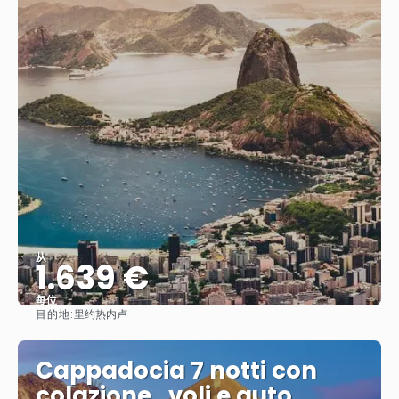
从
1.639 €
每位
目的地:
里约热内卢
看到
Cappadocia 7 notti con
colazione , voli e auto