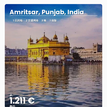
Amritsar, Punjab, India
1 目的地
2 交通网络
3 晚
1 保险
从
1.211 €
每位