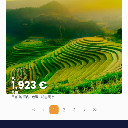
从
1.923 €
每位
目的地
河内 · 色调 · 胡志明市
看到
1
2
3