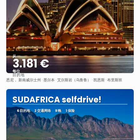
从
3.181 €
每位
目的地
看到
悉尼， 新南威尔士州 · 墨尔本 · 艾尔斯岩（乌鲁鲁） · 凯恩斯 · 布里斯班
SUDAFRICA selfdrive!
6 目的地
2 交通网络
9 晚
1 保险