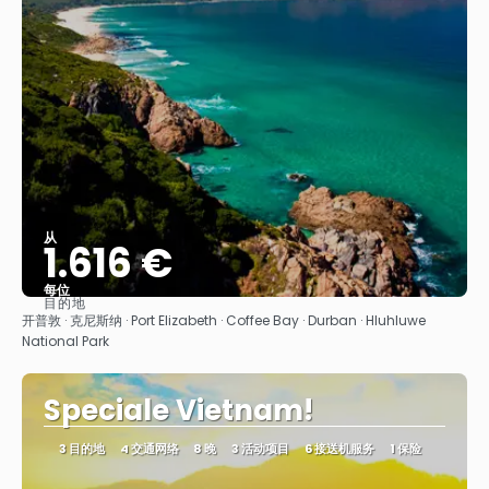
从
1.616 €
每位
目的地
看到
开普敦 · 克尼斯纳 · Port Elizabeth · Coffee Bay · Durban · Hluhluwe
National Park
Speciale Vietnam!
3 目的地
4 交通网络
8 晚
3 活动项目
6 接送机服务
1 保险