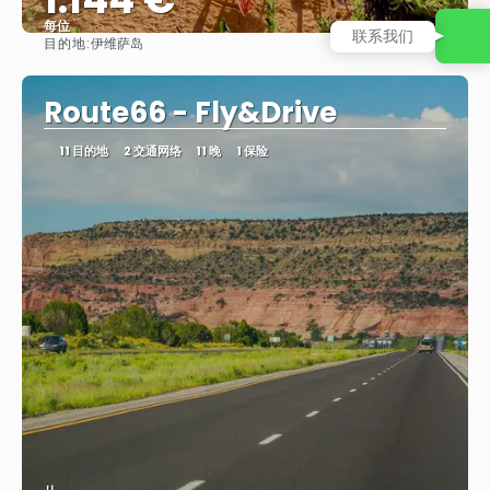
每位
联系我们
目的地:
伊维萨岛
看到
Route66 - Fly&Drive
11 目的地
2 交通网络
11 晚
1 保险