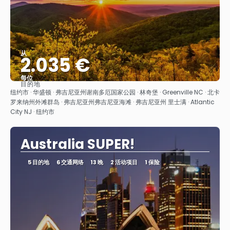
从
2.035 €
每位
目的地
看到
纽约市 · 华盛顿 · 弗吉尼亚州谢南多厄国家公园 · 林奇堡 · Greenville NC · 北卡
罗来纳州外滩群岛 · 弗吉尼亚州弗吉尼亚海滩 · 弗吉尼亚州 里士满 · Atlantic
City NJ · 纽约市
Australia SUPER!
5 目的地
6 交通网络
13 晚
2 活动项目
1 保险