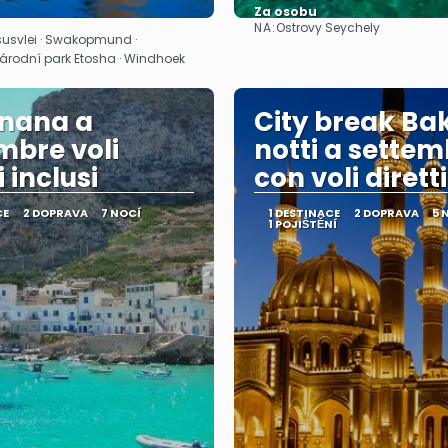
Za osobu
NA:
Ostrovy Seychely
Zobrazit
Zobrazit
susvlei · Swakopmund ·
 Národní park Etosha · Windhoek
gnana a
City break Bak
mbre voli
notti a sette
i inclusi
con voli diretti
CE
2 DOPRAVA
7 NOCÍ
1 DESTINACE
2 DOPRAVA
5 
1 POJIŠTĚNÍ