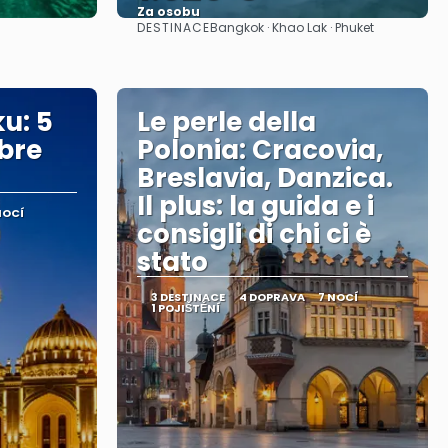
Za osobu
DESTINACE
Bangkok · Khao Lak · Phuket
Zobrazit
u: 5
Le perle della
mbre
Polonia: Cracovia,
Breslavia, Danzica.
Il plus: la guida e i
NOCÍ
consigli di chi ci è
stato
3 DESTINACE
4 DOPRAVA
7 NOCÍ
1 POJIŠTĚNÍ