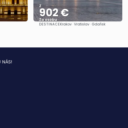
Z
902 €
Za osobu
DESTINACE
Krakov · Vratislav · Gdaňsk
Zobrazit
 NÁS!