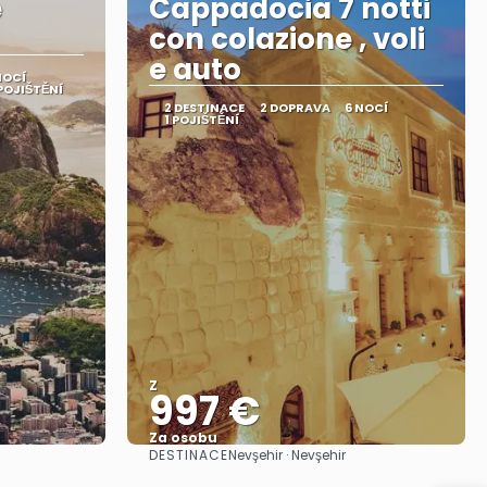
e
Cappadocia 7 notti
con colazione , voli
e auto
NOCÍ
 POJIŠTĚNÍ
2 DESTINACE
2 DOPRAVA
6 NOCÍ
1 POJIŠTĚNÍ
Z
997 €
Za osobu
DESTINACE
Nevşehir · Nevşehir
Zobrazit