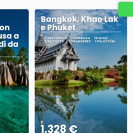
Kontaktujte nás
Bangkok, Khao Lak
con
e Phuket
usa a
3 DESTINACE
3 DOPRAVA
10 NOCÍ
di da
2 AKTIVITY
5 TRANSFERY
1 POJIŠTĚNÍ
NOCÍ
Z
1.328 €