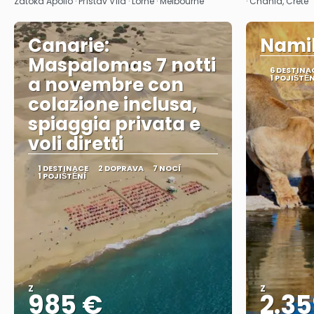
Zátoka Apollo · Přístav Víla · Lorne · Melbourne
· Chania, Crete
Canarie:
Namib
Maspalomas 7 notti
6 DESTINA
a novembre con
1 POJIŠTĚN
colazione inclusa,
spiaggia privata e
voli diretti
1 DESTINACE
2 DOPRAVA
7 NOCÍ
1 POJIŠTĚNÍ
Z
Z
985 €
2.35