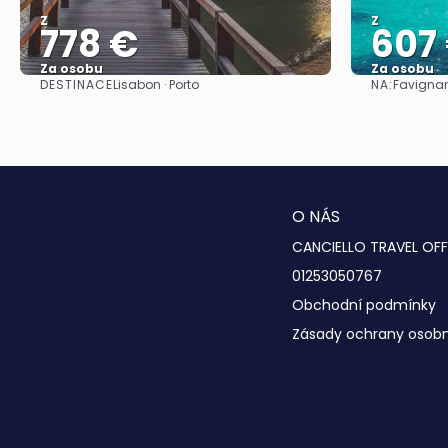
Z
Z
778 €
607
Za osobu
Za osobu
DESTINACE
NA:
Lisabon · Porto
Favignana
Zobrazit
O NÁS
CANCIELLO TRAVEL OFF
01253050767
Obchodní podmínky
Zásady ochrany osobn