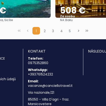
Z
 €
508 €
Za osobu
NA:
, Sicílie
Baku
Zobrazit
Zobrazit
1
2
3
4
5
KONTAKT
NÁSLEDUJ
ICE
Telefon:
0975352860
WhatsApp:
+393761524232
ích údajů
Email:
vacanze@canciellotravel.it
Via nazionale,121
85050 - Villa D'agri - fraz.
Marsicovetere