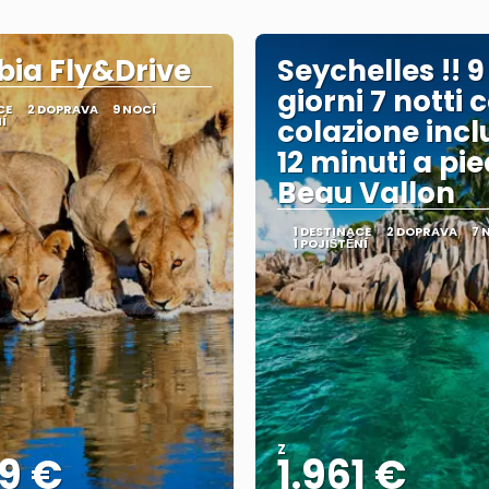
ia Fly&Drive
Seychelles !! 9
giorni 7 notti 
CE
2 DOPRAVA
9 NOCÍ
Í
colazione incl
12 minuti a pie
Beau Vallon
1 DESTINACE
2 DOPRAVA
7 
1 POJIŠTĚNÍ
Z
9 €
1.961 €