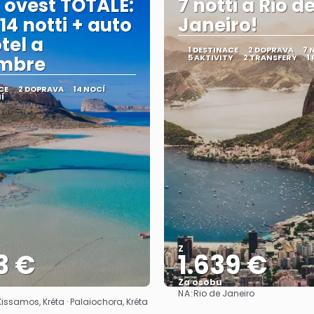
 ovest TOTALE:
7 notti a Rio d
 14 notti + auto
Janeiro!
tel a
1 DESTINACE
2 DOPRAVA
7 
embre
5 AKTIVITY
2 TRANSFERY
1
CE
2 DOPRAVA
14 NOCÍ
Í
Z
3 €
1.639 €
Za osobu
NA:
Rio de Janeiro
Zobrazit
Zobrazit
Kissamos, Kréta · Palaiochora, Kréta