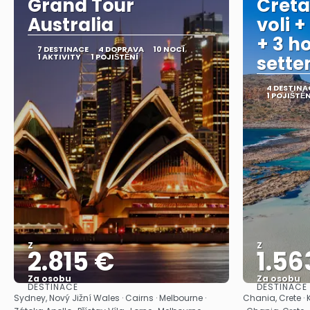
Grand Tour
Creta
Australia
voli +
+ 3 ho
7 DESTINACE
4 DOPRAVA
10 NOCÍ
1 AKTIVITY
1 POJIŠTĚNÍ
sett
4 DESTINA
1 POJIŠTĚN
Z
Z
2.815 €
1.56
Za osobu
Za osobu
DESTINACE
DESTINACE
Zobrazit
Sydney, Nový Jižní Wales · Cairns · Melbourne ·
Chania, Crete · 