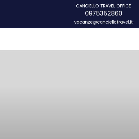
CANCIELLO TRAVEL OFFICE
0975352860
vacanze@canciellotravel.it