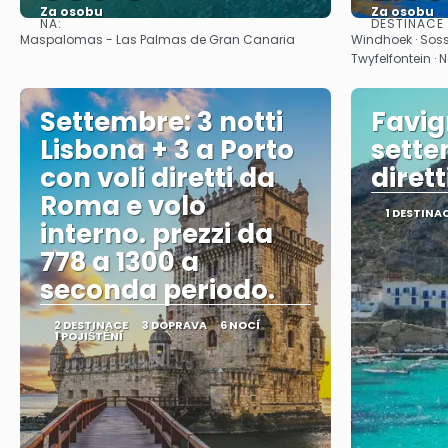
Za osobu
Za osobu
NA:
DESTINACE
Zobrazit
Maspalomas - Las Palmas de Gran Canaria
Windhoek · Sos
Twyfelfontein ·
Settembre: 3 notti
Favi
Lisbona + 3 a Porto
sette
con voli diretti da
dirett
Roma e volo
1 DESTINA
interno. prezzi da
778 a 1300 a
seconda periodo.
2 DESTINACE
3 DOPRAVA
6 NOCÍ
1 POJIŠTĚNÍ