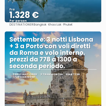
Fra
1.328 €
Per person
DESTINATIONER
Bangkok · Khao Lak · Phuket
Se
Settembre: 3 notti Lisbona
+ 3 a Porto con voli diretti
da Roma e volo interno.
prezzi da 778 a 1300 a
seconda periodo.
2 DESTINATIONER
3 TRANSPORTER
6 NÆTTER
1 FORSIKRINGER