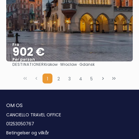
Fra
902 €
Per person
DESTINATIONER
Krakow · Wroclaw · Gdansk
Se
1
2
3
4
5
OM OS
CANCIELLO TRAVEL OFFICE
01253050767
Betingelser og vilkår