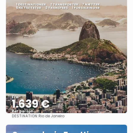
1 DESTINATIONER
2 TRANSPORTER
7 NÆTTER
5 AKTIVITETER
2 TRANSFERS
1 FORSIKRINGER
Fra
1.639 €
Per person
DESTINATION:
Rio de Janeiro
Se