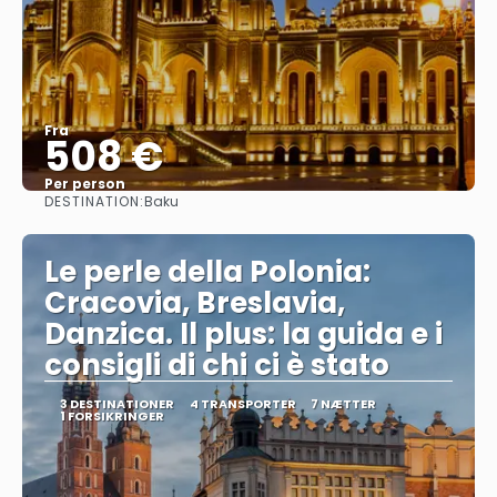
Fra
508 €
Per person
DESTINATION:
Baku
Se
Le perle della Polonia:
Cracovia, Breslavia,
Danzica. Il plus: la guida e i
consigli di chi ci è stato
3 DESTINATIONER
4 TRANSPORTER
7 NÆTTER
1 FORSIKRINGER