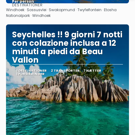
Per person
DESTINATIONER
Se
Windhoek · Sossusvlei · Swakopmund · Twyfelfontein · Etosha
Nationalpark · Windhoek
Seychelles !! 9 giorni 7 notti
con colazione inclusa a 12
minuti a piedi da Beau
Vallon
1 DESTINATIONER
2 TRANSPORTER
7 NÆTTER
1 FORSIKRINGER