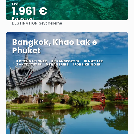
Fra
1.961 €
Per person
DESTINATION:
Seychellerne
Se
Bangkok, Khao Lak e
Phuket
3 DESTINATIONER
3 TRANSPORTER
10 NÆTTER
2 AKTIVITETER
5 TRANSFERS
1 FORSIKRINGER