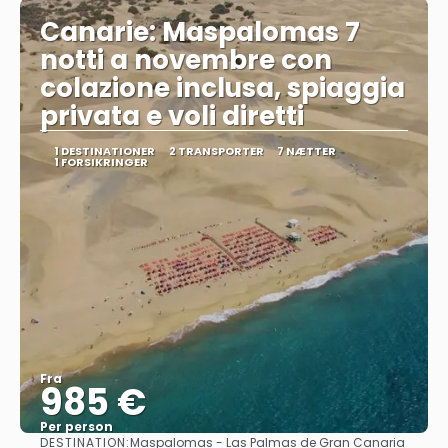
Canarie: Maspalomas 7
notti a novembre con
colazione inclusa, spiaggia
privata e voli diretti
1 DESTINATIONER
2 TRANSPORTER
7 NÆTTER
1 FORSIKRINGER
Fra
985 €
Per person
DESTINATION:
Maspalomas - Las Palmas de Gran Canaria