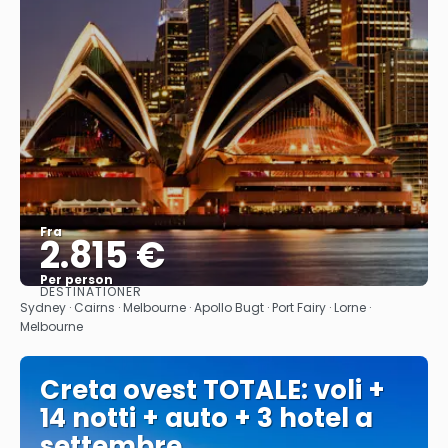
Fra
2.815 €
Per person
DESTINATIONER
Se
Sydney · Cairns · Melbourne · Apollo Bugt · Port Fairy · Lorne ·
Melbourne
Creta ovest TOTALE: voli +
14 notti + auto + 3 hotel a
settembre