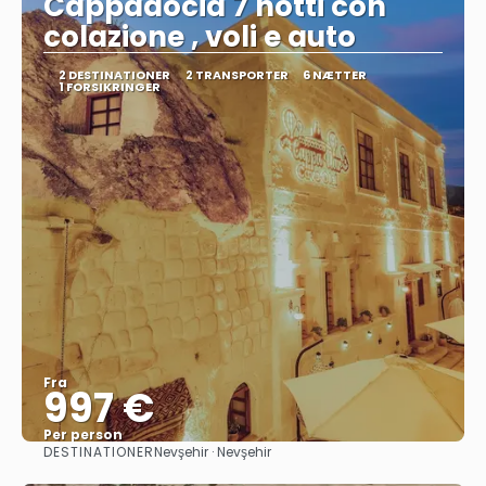
Cappadocia 7 notti con
colazione , voli e auto
2 DESTINATIONER
2 TRANSPORTER
6 NÆTTER
1 FORSIKRINGER
Fra
997 €
Per person
DESTINATIONER
Nevşehir · Nevşehir
Se