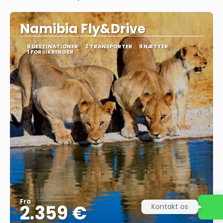
Se
Namibia Fly&Drive
6 DESTINATIONER
2 TRANSPORTER
9 NÆTTER
1 FORSIKRINGER
Fra
2.359 €
Kontakt os