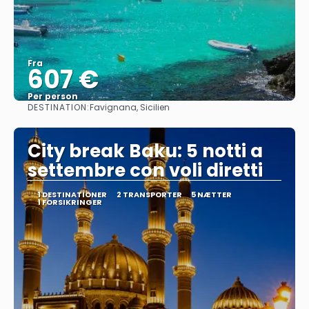
Fra
607 €
Per person
DESTINATION:
Favignana, Sicilien
Se
City break Baku: 5 notti a
settembre con voli diretti
1 DESTINATIONER
2 TRANSPORTER
5 NÆTTER
1 FORSIKRINGER