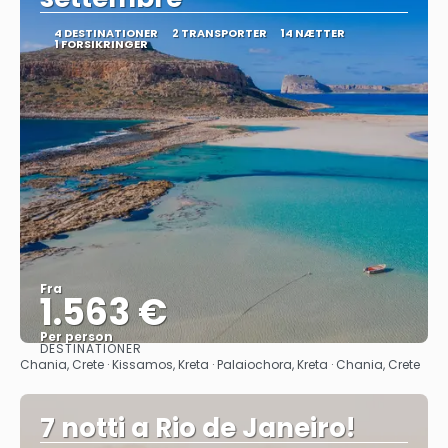
4 DESTINATIONER
2 TRANSPORTER
14 NÆTTER
1 FORSIKRINGER
Fra
1.563 €
Per person
DESTINATIONER
Se
Chania, Crete · Kissamos, Kreta · Palaiochora, Kreta · Chania, Crete
7 notti a Rio de Janeiro!