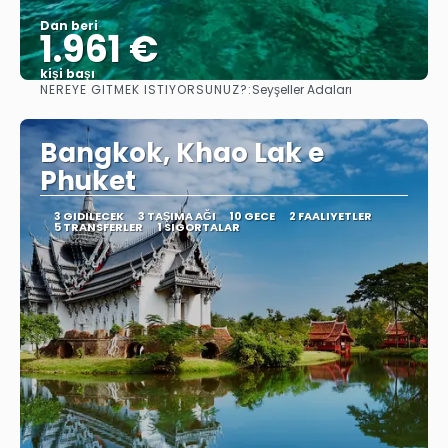
Dan beri
1.961 €
kişi başı
NEREYE GITMEK ISTIYORSUNUZ?:
Seyşeller Adaları
Görüntüle
Bangkok, Khao Lak e
Phuket
3 GIDILECEK
3 TAŞIMA AĞI
10 GECE
2 FAALIYETLER
5 TRANSFERLER
1 SIGORTALAR