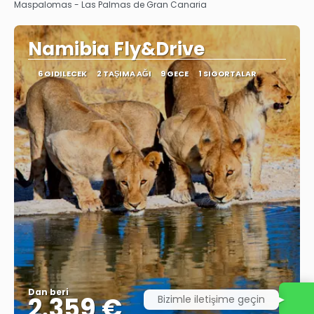
Görüntüle
Maspalomas - Las Palmas de Gran Canaria
Namibia Fly&Drive
6 GIDILECEK
2 TAŞIMA AĞI
9 GECE
1 SIGORTALAR
Dan beri
2.359 €
Bizimle iletişime geçin