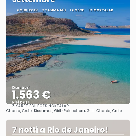
4 GIDILECEK
2 TAŞIMA AĞI
14 GECE
1 SIGORTALAR
Dan beri
1.563 €
kişi başı
ZIYARET EDILECEK NOKTALAR
Görüntüle
Chania, Crete · Kissamos, Girit · Paleochora, Girit · Chania, Crete
7 notti a Rio de Janeiro!