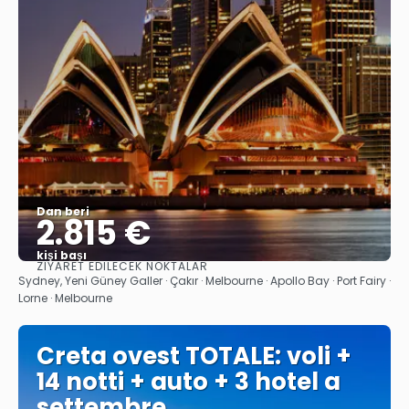
Dan beri
2.815 €
kişi başı
ZIYARET EDILECEK NOKTALAR
Görüntüle
Sydney, Yeni Güney Galler · Çakır · Melbourne · Apollo Bay · Port Fairy ·
Lorne · Melbourne
Creta ovest TOTALE: voli +
14 notti + auto + 3 hotel a
settembre