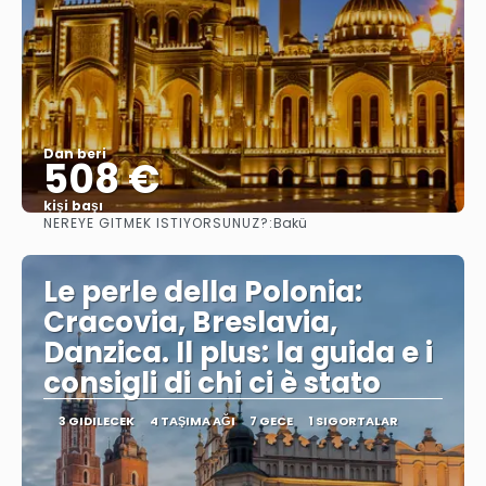
Dan beri
508 €
kişi başı
NEREYE GITMEK ISTIYORSUNUZ?:
Bakü
Görüntüle
Le perle della Polonia:
Cracovia, Breslavia,
Danzica. Il plus: la guida e i
consigli di chi ci è stato
3 GIDILECEK
4 TAŞIMA AĞI
7 GECE
1 SIGORTALAR