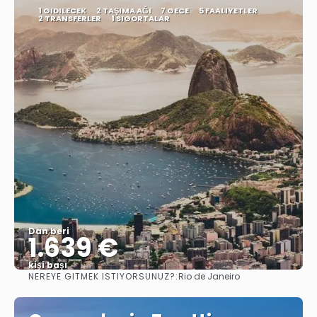
1 GIDILECEK
2 TAŞIMA AĞI
7 GECE
5 FAALIYETLER
2 TRANSFERLER
1 SIGORTALAR
Dan beri
1.639 €
kişi başı
NEREYE GITMEK ISTIYORSUNUZ?:
Rio de Janeiro
Görüntüle