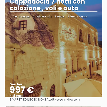
Cappadocia 7 notti con
colazione , voli e auto
2 GIDILECEK
2 TAŞIMA AĞI
6 GECE
1 SIGORTALAR
Dan beri
997 €
kişi başı
ZIYARET EDILECEK NOKTALAR
Nevşehir · Nevşehir
Görüntüle