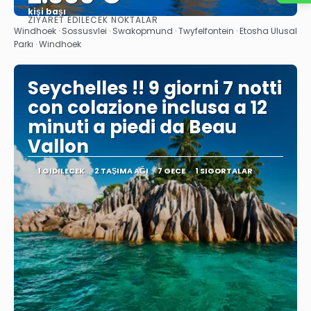
kişi başı
ZIYARET EDILECEK NOKTALAR
Görüntüle
Windhoek · Sossusvlei · Swakopmund · Twyfelfontein · Etosha Ulusal
Parkı · Windhoek
Seychelles !! 9 giorni 7 notti
con colazione inclusa a 12
minuti a piedi da Beau
Vallon
1 GIDILECEK
2 TAŞIMA AĞI
7 GECE
1 SIGORTALAR