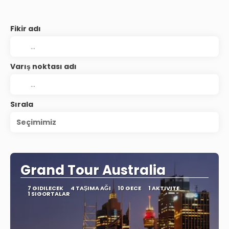
Fikir adı
Varış noktası adı
Sırala
Seçimimiz
Grand Tour Australia
7 GIDILECEK
4 TAŞIMA AĞI
10 GECE
1 AKTIVITE
1 SIGORTALAR