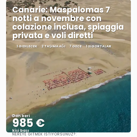
Canarie: Maspalomas 7
notti a novembre con
colazione inclusa, spiaggia
privata e voli diretti
1 GIDILECEK
2 TAŞIMA AĞI
7 GECE
1 SIGORTALAR
Dan beri
985 €
kişi başı
NEREYE GITMEK ISTIYORSUNUZ?: