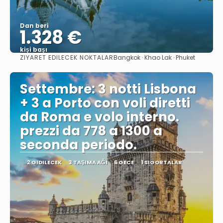
Dan beri
1.328 €
kişi başı
ZIYARET EDILECEK NOKTALAR
Bangkok · Khao Lak · Phuket
Görüntüle
Settembre: 3 notti Lisbona
+ 3 a Porto con voli diretti
da Roma e volo interno.
prezzi da 778 a 1300 a
seconda periodo.
2 GIDILECEK
3 TAŞIMA AĞI
6 GECE
1 SIGORTALAR