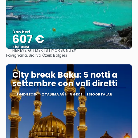
Dan beri
607 €
kişi başı
NEREYE GITMEK ISTIYORSUNUZ?:
Görüntüle
Favignana, Sicilya Özerk Bölgesi
City break Baku: 5 notti a
settembre con voli diretti
1 GIDILECEK
2 TAŞIMA AĞI
5 GECE
1 SIGORTALAR