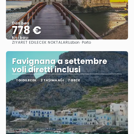
Dan beri
778 €
kişi başı
ZIYARET EDILECEK NOKTALAR
Lizbon · Porto
Görüntüle
Favignana a settembre
voli diretti inclusi
1 GIDILECEK
2 TAŞIMA AĞI
7 GECE