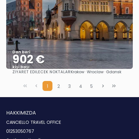
Dan beri
902 €
kişi başı
ZIYARET EDILECEK NOKTALAR
Krakow · Wroclaw · Gdansk
Görüntüle
1
2
3
4
5
HAKKIMIZDA
CANCIELLO TRAVEL OFFICE
01253050767