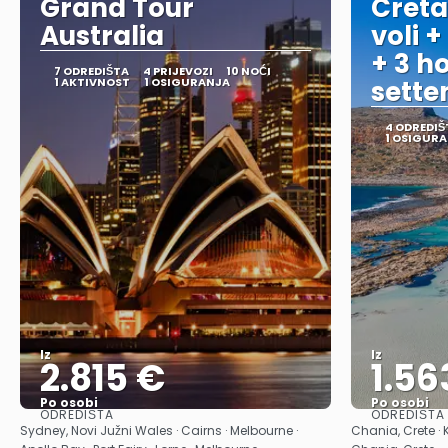
Grand Tour
Creta
Australia
voli +
+ 3 ho
7 ODREDIŠTA
4 PRIJEVOZI
10 NOĆI
1 AKTIVNOST
1 OSIGURANJA
sett
4 ODREDIŠ
1 OSIGUR
Iz
Iz
2.815 €
1.56
Po osobi
Po osobi
ODREDIŠTA
ODREDIŠTA
Vidjeti
Sydney, Novi Južni Wales · Cairns · Melbourne ·
Chania, Crete · 