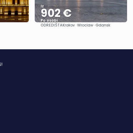
Iz
902 €
Po osobi
ODREDIŠTA
Krakov · Wroclaw · Gdansk
Vidjeti
S!