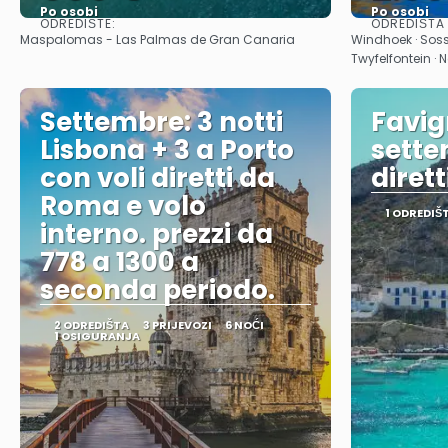
Po osobi
Po osobi
ODREDIŠTE:
ODREDIŠTA
Vidjeti
Maspalomas - Las Palmas de Gran Canaria
Windhoek · Sos
Twyfelfontein ·
Settembre: 3 notti
Favi
Lisbona + 3 a Porto
sette
con voli diretti da
dirett
Roma e volo
1 ODREDIŠ
interno. prezzi da
778 a 1300 a
seconda periodo.
2 ODREDIŠTA
3 PRIJEVOZI
6 NOĆI
1 OSIGURANJA