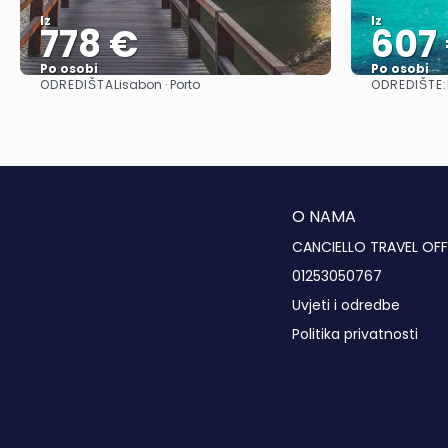
Iz
Iz
778 €
607
Po osobi
Po osobi
ODREDIŠTA
ODREDIŠTE:
Lisabon · Porto
Vidjeti
O NAMA
CANCIELLO TRAVEL OFF
01253050767
Uvjeti i odredbe
Politika privatnosti