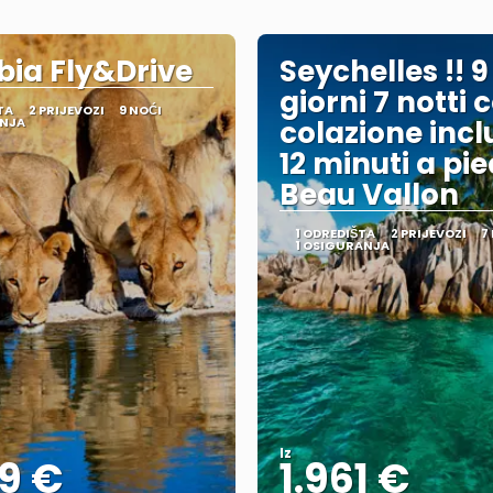
ia Fly&Drive
Seychelles !! 9
giorni 7 notti 
TA
2 PRIJEVOZI
9 NOĆI
ANJA
colazione incl
12 minuti a pie
Beau Vallon
1 ODREDIŠTA
2 PRIJEVOZI
7
1 OSIGURANJA
Iz
9 €
1.961 €