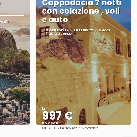
e
Cappadocia 7 notti
con colazione , voli
e auto
 NOĆI
2 ODREDIŠTA
2 PRIJEVOZI
6 NOĆI
1 OSIGURANJA
Iz
997 €
Po osobi
ODREDIŠTA
Nevşehir · Nevşehir
Vidjeti