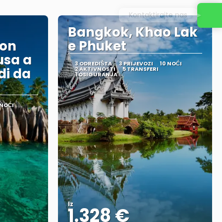
Kontaktirajte nas
Bangkok, Khao Lak
con
e Phuket
usa a
3 ODREDIŠTA
3 PRIJEVOZI
10 NOĆI
di da
2 AKTIVNOSTI
5 TRANSFERI
1 OSIGURANJA
 NOĆI
Iz
1.328 €