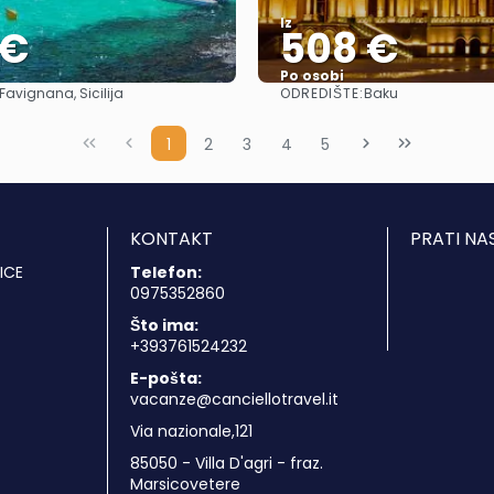
Iz
 €
508 €
Po osobi
ODREDIŠTE:
Favignana, Sicilija
Baku
Vidjeti
Vidjeti
1
2
3
4
5
KONTAKT
PRATI NA
ICE
Telefon:
0975352860
Što ima:
+393761524232
E-pošta:
vacanze@canciellotravel.it
Via nazionale,121
85050 - Villa D'agri - fraz.
Marsicovetere