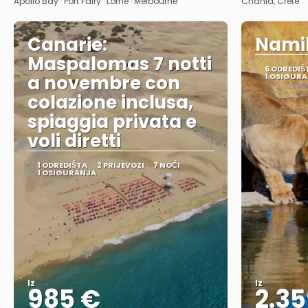
Apollo Bay · Port Fairy · Lorne · Melbourne
Chania, Crete
Canarie:
Namib
Maspalomas 7 notti
6 ODREDIŠ
a novembre con
1 OSIGUR
colazione inclusa,
spiaggia privata e
voli diretti
1 ODREDIŠTA
2 PRIJEVOZI
7 NOĆI
1 OSIGURANJA
Iz
Iz
985 €
2.35