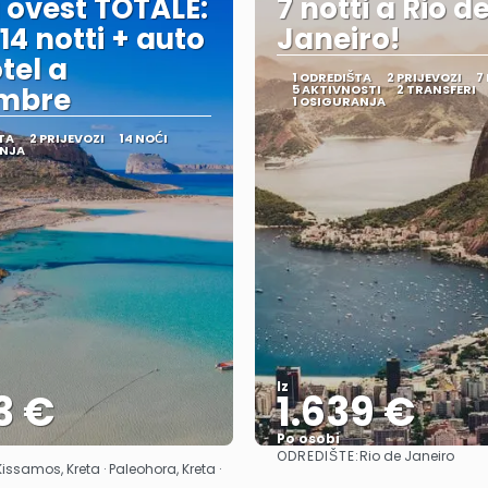
 ovest TOTALE:
7 notti a Rio d
 14 notti + auto
Janeiro!
tel a
1 ODREDIŠTA
2 PRIJEVOZI
7
embre
5 AKTIVNOSTI
2 TRANSFERI
1 OSIGURANJA
TA
2 PRIJEVOZI
14 NOĆI
ANJA
Iz
3 €
1.639 €
Po osobi
ODREDIŠTE:
Rio de Janeiro
Vidjeti
Vidjeti
Kissamos, Kreta · Paleohora, Kreta ·