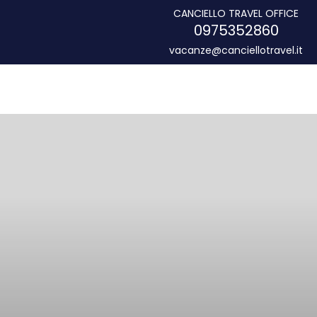
CANCIELLO TRAVEL OFFICE
0975352860
vacanze@canciellotravel.it