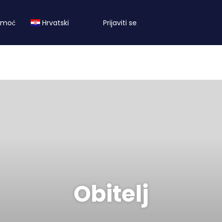
omoć
Hrvatski
Prijaviti se
Obitelj