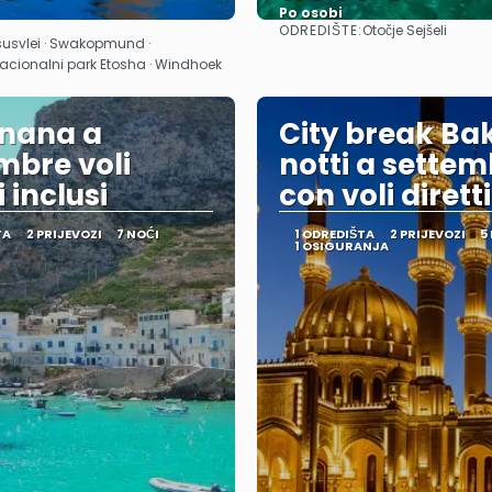
Po osobi
ODREDIŠTE:
Otočje Sejšeli
Vidjeti
Vidjeti
susvlei · Swakopmund ·
 Nacionalni park Etosha · Windhoek
gnana a
City break Bak
mbre voli
notti a sette
i inclusi
con voli diretti
TA
2 PRIJEVOZI
7 NOĆI
1 ODREDIŠTA
2 PRIJEVOZI
5
1 OSIGURANJA