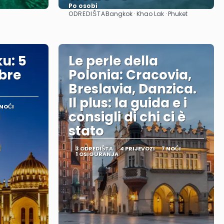
Po osobi
ODREDIŠTA
Bangkok · Khao Lak · Phuket
Vidjeti
u: 5
Le perle della
mbre
Polonia: Cracovia,
Breslavia, Danzica.
Il plus: la guida e i
 NOĆI
consigli di chi ci è
stato
3 ODREDIŠTA
4 PRIJEVOZI
7 NOĆI
1 OSIGURANJA