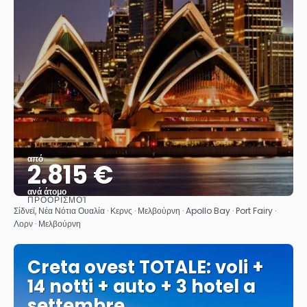
από
2.815 €
ανά άτομο
ΠΡΟΟΡΙΣΜΟΊ
Βλέπω
Σίδνεϊ, Νέα Νότια Ουαλία · Κερνς · Μελβούρνη · Apollo Bay · Port Fairy ·
Λορν · Μελβούρνη
Creta ovest TOTALE: voli +
14 notti + auto + 3 hotel a
settembre