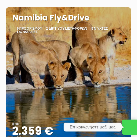
Βλέπω
Namibia Fly&Drive
6 ΠΡΟΟΡΙΣΜΟΊ
2 ΔΙΚΤΎΟΥ ΜΕΤΑΦΟΡΏΝ
9 ΝΎΧΤΕΣ
1 ΑΣΦΆΛΕΙΕΣ
από
2.359 €
Επικοινωνήστε μαζί μας