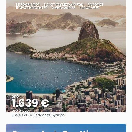
1 ΠΡΟΟΡΙΣΜΟΊ
2 ΔΙΚΤΎΟΥ ΜΕΤΑΦΟΡΏΝ
7 ΝΎΧΤΕΣ
5 ΔΡΑΣΤΗΡΙΌΤΗΤΕΣ
2 ΜΕΤΑΦΟΡΈΣ
1 ΑΣΦΆΛΕΙΕΣ
από
1.639 €
ανά άτομο
ΠΡΟΟΡΙΣΜΌΣ:
Ρίο ντε Τζανέιρο
Βλέπω