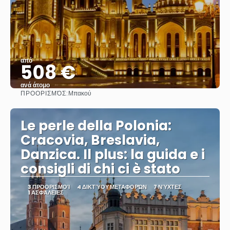
από
508 €
ανά άτομο
ΠΡΟΟΡΙΣΜΌΣ:
Μπακού
Βλέπω
Le perle della Polonia:
Cracovia, Breslavia,
Danzica. Il plus: la guida e i
consigli di chi ci è stato
3 ΠΡΟΟΡΙΣΜΟΊ
4 ΔΙΚΤΎΟΥ ΜΕΤΑΦΟΡΏΝ
7 ΝΎΧΤΕΣ
1 ΑΣΦΆΛΕΙΕΣ