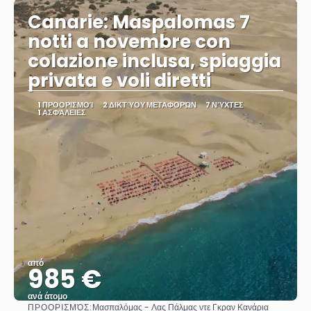
Canarie: Maspalomas 7
notti a novembre con
colazione inclusa, spiaggia
privata e voli diretti
1 ΠΡΟΟΡΙΣΜΟΊ
2 ΔΙΚΤΎΟΥ ΜΕΤΑΦΟΡΏΝ
7 ΝΎΧΤΕΣ
1 ΑΣΦΆΛΕΙΕΣ
από
985 €
ανά άτομο
ΠΡΟΟΡΙΣΜΌΣ:
Μασπαλόμας - Λας Πάλμας ντε Γκραν Κανάρια