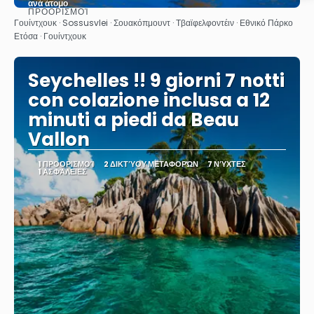
ανά άτομο
ΠΡΟΟΡΙΣΜΟΊ
Βλέπω
Γουίντχουκ · Sossusvlei · Σουακόπμουντ · Τβαϊφελφοντέιν · Εθνικό Πάρκο
Ετόσα · Γουίντχουκ
Seychelles !! 9 giorni 7 notti
con colazione inclusa a 12
minuti a piedi da Beau
Vallon
1 ΠΡΟΟΡΙΣΜΟΊ
2 ΔΙΚΤΎΟΥ ΜΕΤΑΦΟΡΏΝ
7 ΝΎΧΤΕΣ
1 ΑΣΦΆΛΕΙΕΣ