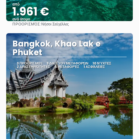
από
1.961 €
ανά άτομο
ΠΡΟΟΡΙΣΜΌΣ:
Νήσοι Σεϋχέλλες
Βλέπω
Bangkok, Khao Lak e
Phuket
3 ΠΡΟΟΡΙΣΜΟΊ
3 ΔΙΚΤΎΟΥ ΜΕΤΑΦΟΡΏΝ
10 ΝΎΧΤΕΣ
2 ΔΡΑΣΤΗΡΙΌΤΗΤΕΣ
5 ΜΕΤΑΦΟΡΈΣ
1 ΑΣΦΆΛΕΙΕΣ