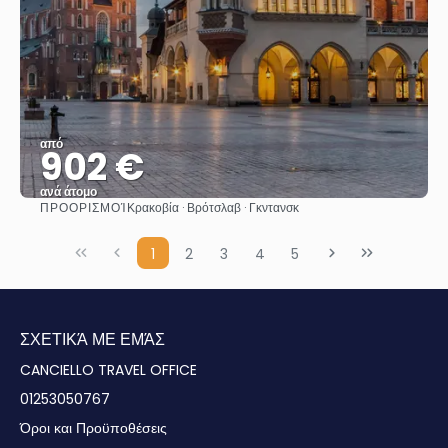
από
902 €
ανά άτομο
ΠΡΟΟΡΙΣΜΟΊ
Κρακοβία · Βρότσλαβ · Γκντανσκ
Βλέπω
1
2
3
4
5
ΣΧΕΤΙΚΆ ΜΕ ΕΜΆΣ
CANCIELLO TRAVEL OFFICE
01253050767
Όροι και Προϋποθέσεις