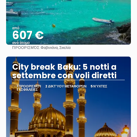
από
607 €
ανά άτομο
ΠΡΟΟΡΙΣΜΌΣ:
Φαβινιάνα, Σικελία
Βλέπω
City break Baku: 5 notti a
settembre con voli diretti
1 ΠΡΟΟΡΙΣΜΟΊ
2 ΔΙΚΤΎΟΥ ΜΕΤΑΦΟΡΏΝ
5 ΝΎΧΤΕΣ
1 ΑΣΦΆΛΕΙΕΣ