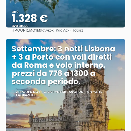
από
1.328 €
ανά άτομο
ΠΡΟΟΡΙΣΜΟΊ
Μπανγκόκ · Κάο Λακ · Πουκέτ
Βλέπω
Settembre: 3 notti Lisbona
+ 3 a Porto con voli diretti
da Roma e volo interno.
prezzi da 778 a 1300 a
seconda periodo.
2 ΠΡΟΟΡΙΣΜΟΊ
3 ΔΙΚΤΎΟΥ ΜΕΤΑΦΟΡΏΝ
6 ΝΎΧΤΕΣ
1 ΑΣΦΆΛΕΙΕΣ