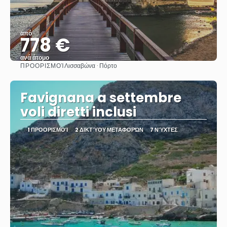
από
778 €
ανά άτομο
ΠΡΟΟΡΙΣΜΟΊ
Λισσαβώνα · Πόρτο
Βλέπω
Favignana a settembre
voli diretti inclusi
1 ΠΡΟΟΡΙΣΜΟΊ
2 ΔΙΚΤΎΟΥ ΜΕΤΑΦΟΡΏΝ
7 ΝΎΧΤΕΣ