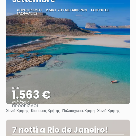
4 ΠΡΟΟΡΙΣΜΟΊ
2 ΔΙΚΤΎΟΥ ΜΕΤΑΦΟΡΏΝ
14 ΝΎΧΤΕΣ
1 ΑΣΦΆΛΕΙΕΣ
από
1.563 €
ανά άτομο
ΠΡΟΟΡΙΣΜΟΊ
Βλέπω
Χανιά Κρήτης · Κίσσαμος Κρήτης · Παλαιόχωρα, Κρήτη · Χανιά Κρήτης
7 notti a Rio de Janeiro!