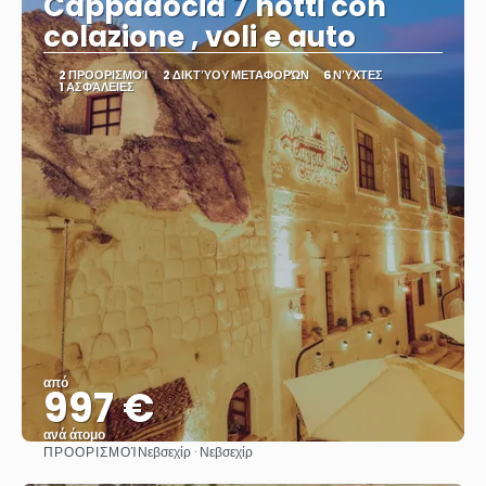
Cappadocia 7 notti con
colazione , voli e auto
2 ΠΡΟΟΡΙΣΜΟΊ
2 ΔΙΚΤΎΟΥ ΜΕΤΑΦΟΡΏΝ
6 ΝΎΧΤΕΣ
1 ΑΣΦΆΛΕΙΕΣ
από
997 €
ανά άτομο
ΠΡΟΟΡΙΣΜΟΊ
Νεβσεχίρ · Νεβσεχίρ
Βλέπω